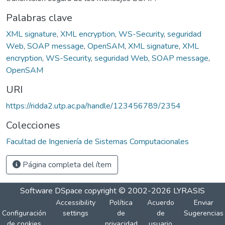
Palabras clave
XML signature
,
XML encryption
,
WS-Security
,
seguridad
Web
,
SOAP message
,
OpenSAM
,
XML signature
,
XML
encryption
,
WS-Security
,
seguridad Web
,
SOAP message
,
OpenSAM
URI
https://ridda2.utp.ac.pa/handle/123456789/2354
Colecciones
Facultad de Ingeniería de Sistemas Computacionales
Página completa del ítem
Software DSpace
copyright © 2002-2026
LYRASIS
Accessibility
Política
Acuerdo
Enviar
Configuración
settings
de
de
Sugerencias
de cookies
privacidad
usuario