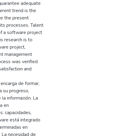
 guarantee adequate
urrent trend is the
ce the present
 its processes. Talent
f a software project
is research is to
are project,
lent management
ocess was verified
satisfaction and
 encarga de formar,
ra su progreso,
 la información. La
va en
es: capacidades,
ware está integrado
terminadas en
e. La necesidad de