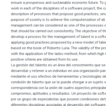
ensure a prosperous and sustainable economic future. To
work in each of the disciplines of a software project, the c
description of processes that propose good practices, sin
purpose of society is to achieve the computerization of all
management can be considered as one of the processes o
that should be carried out consistently. The objective of th
develop a process for the management of talent in a softw
applying good practices proposed by a new model of ta
based on the book of Roberto Luna. The validity of the pr
with the application of the Iadov method, from which high 
positive criteria are obtained from its use.
La gestión del talento es un área del conocimiento que se
desarrollar y retener a un individuo en una organización pa
mediante el uso efectivo de herramientas y tecnologías de
condición de talento que se le puede otorgar a un sujeto 
correspondencia con la unión de cuatro aspectos principal
compromiso, aptitudes y resultados. Un proyecto de soft
por un grupo de especialistas que poseen condiciones de
diferentes disciplinas asociadas al desarrollo del softwar