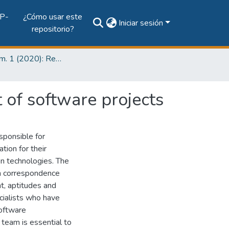
P-
¿Cómo usar este
Iniciar sesión
repositorio?
Vol. 16 Núm. 1 (2020): Revista de I+D Tecnológico
 of software projects
sponsible for
ation for their
on technologies. The
in correspondence
t, aptitudes and
cialists who have
software
 team is essential to