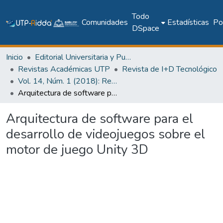
Todo
Comunidades
Estadísticas
Pol
DSpace
Inicio
Editorial Universitaria y Publicaciones Seriadas
Revistas Académicas UTP
Revista de I+D Tecnológico
Vol. 14, Núm. 1 (2018): Revista de I+D Tecnológico
Arquitectura de software para el desarrollo de videojuegos sobre el motor de juego Unity 3D
Arquitectura de software para el
desarrollo de videojuegos sobre el
motor de juego Unity 3D