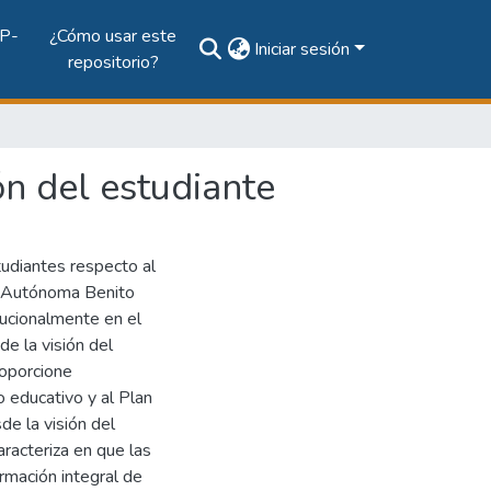
P-
¿Cómo usar este
Iniciar sesión
repositorio?
ón del estudiante
tudiantes respecto al
ad Autónoma Benito
ucionalmente en el
e la visión del
roporcione
 educativo y al Plan
e la visión del
racteriza en que las
ormación integral de