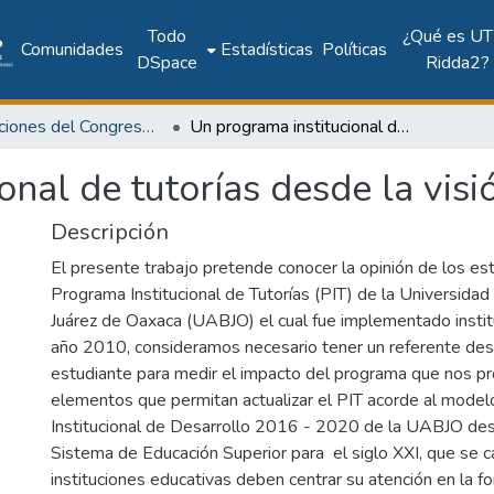
Todo
¿Qué es UT
Comunidades
Estadísticas
Políticas
DSpace
Ridda2?
Publicaciones del Congreso Internacional CLABES
Un programa institucional de tutorías desde la visión del estudiante
onal de tutorías desde la visi
Descripción
El presente trabajo pretende conocer la opinión de los es
Programa Institucional de Tutorías (PIT) de la Universid
Juárez de Oaxaca (UABJO) el cual fue implementado instit
año 2010, consideramos necesario tener un referente desd
estudiante para medir el impacto del programa que nos p
elementos que permitan actualizar el PIT acorde al modelo
Institucional de Desarrollo 2016 - 2020 de la UABJO desd
Sistema de Educación Superior para el siglo XXI, que se ca
instituciones educativas deben centrar su atención en la f