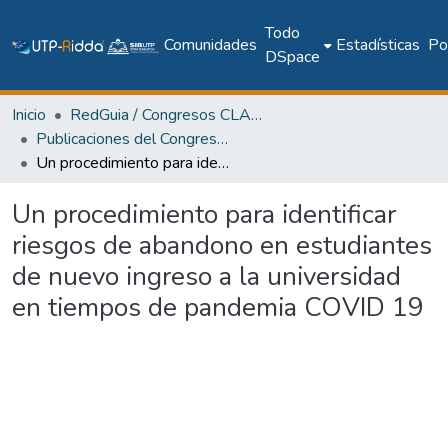
Todo
Comunidades
Estadísticas
Pol
DSpace
Inicio
RedGuia / Congresos CLABES
Publicaciones del Congreso Internacional CLABES
Un procedimiento para identificar riesgos de abandono en estudiantes de nuevo ingreso a la universidad en tiempos de pandemia COVID 19
Un procedimiento para identificar
riesgos de abandono en estudiantes
de nuevo ingreso a la universidad
en tiempos de pandemia COVID 19