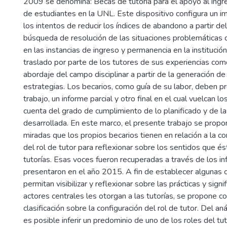
2009 se denomina: Becas de tutoría para el apoyo al ing
de estudiantes en la UNL. Este dispositivo configura un i
los intentos de reducir los índices de abandono a partir de
búsqueda de resolución de las situaciones problemáticas 
en las instancias de ingreso y permanencia en la institució
traslado por parte de los tutores de sus experiencias com
abordaje del campo disciplinar a partir de la generación de
estrategias. Los becarios, como guía de su labor, deben p
trabajo, un informe parcial y otro final en el cual vuelcan l
cuenta del grado de cumplimiento de lo planificado y de la
desarrollada. En este marco, el presente trabajo se propo
miradas que los propios becarios tienen en relación a la con
del rol de tutor para reflexionar sobre los sentidos que és
tutorías. Esas voces fueron recuperadas a través de los i
presentaron en el año 2015. A fin de establecer algunas 
permitan visibilizar y reflexionar sobre las prácticas y sign
actores centrales les otorgan a las tutorías, se propone c
clasificación sobre la configuración del rol de tutor. Del an
es posible inferir un predominio de uno de los roles del tut