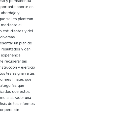
reso y permanencia
mportante aporte en
l abordaje y
que se les plantean
n mediante el
o estudiantes y del
 diversas
resentar un plan de
os resultados y dan
 experiencia
ne recuperar las
strucción y ejercicio
tos les asignan a las
nformes finales que
categorías que
ificados que estos
omo analizador una
álisis de los informes
or pero, sin