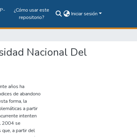
P-
¿Cómo usar este
Iniciar sesión
repositorio?
sidad Nacional Del
inte años ha
 índices de abandono
sta forma, la
blemáticas a partir
ncurrente intenten
el 2004 se
que, a partir del