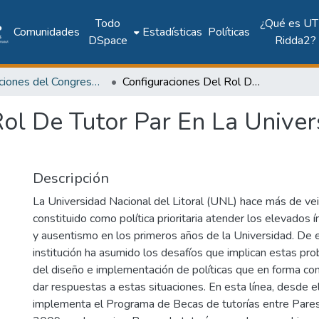
Todo
¿Qué es UT
Comunidades
Estadísticas
Políticas
DSpace
Ridda2?
Publicaciones del Congreso Internacional CLABES
Configuraciones Del Rol De Tutor Par En La Universidad Nacional Del Litoral
Rol De Tutor Par En La Univer
Descripción
La Universidad Nacional del Litoral (UNL) hace más de ve
constituido como política prioritaria atender los elevados
y ausentismo en los primeros años de la Universidad. De e
institución ha asumido los desafíos que implican estas pro
del diseño e implementación de políticas que en forma co
dar respuestas a estas situaciones. En esta línea, desde 
implementa el Programa de Becas de tutorías entre Pares 