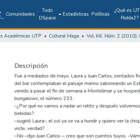
Todo
¿Qué es UT
Comunidades
Estadísticas
Políticas
DSpace
Ridda2?
as Académicas UTP
Cultural Maga
Descripción
Fue a mediados de mayo. Laura y Juan Carlos, sentados fr
del bar contemplaban el paisaje marino saboreando un Ex
venido a pasar el fin de semana a Montelimar y se hospe
bungalows, el número 233.
–¿Por qué no vamos a nadar un ratito y después volvemos
bebidas?
–sugirió Laura–, el sol ya se va a hundir y quiero ver la chi
viste, verdad?
–No –dijo Juan Carlos –, creo que son cuentos tuyos. –Va