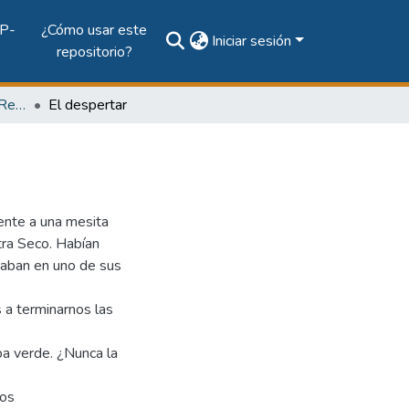
P-
¿Cómo usar este
Iniciar sesión
repositorio?
Vol. 66, Núm. 2 (2010): Revista Maga
El despertar
ente a una mesita
tra Seco. Habían
daban en uno de sus
 a terminarnos las
spa verde. ¿Nunca la
mos