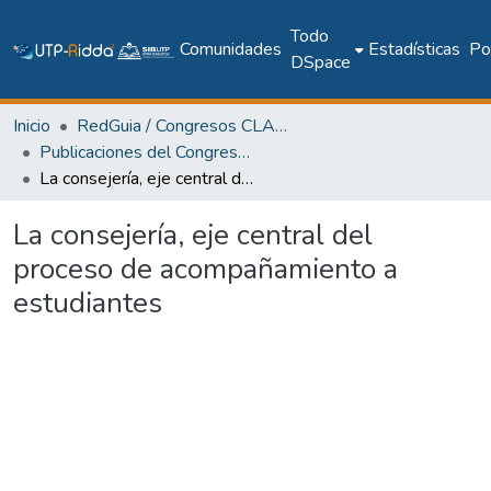
Todo
Comunidades
Estadísticas
Pol
DSpace
Inicio
RedGuia / Congresos CLABES
Publicaciones del Congreso Internacional CLABES
La consejería, eje central del proceso de acompañamiento a estudiantes
La consejería, eje central del
proceso de acompañamiento a
estudiantes