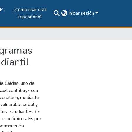
P-
¿Cómo usar este
Iniciar sesión
repositorio?
ogramas
diantil
de Caldas, uno de
cual contribuya con
versitaria, mediante
vulnerable social y
 los estudiantes de
ioeconómicos. Es por
 permanencia