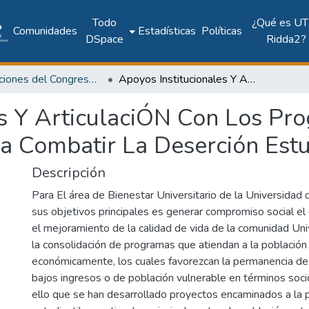
Todo
¿Qué es UT
Comunidades
Estadísticas
Políticas
DSpace
Ridda2?
Publicaciones del Congreso Internacional CLABES
Apoyos Institucionales Y ArticulaciÓN Con Los Programas Gubernamentales Para Combatir La Deserción Estudiantil
es Y ArticulaciÓN Con Los Pr
 Combatir La Deserción Estu
Descripción
Para El área de Bienestar Universitario de la Universidad 
sus objetivos principales es generar compromiso social el 
el mejoramiento de la calidad de vida de la comunidad Uni
la consolidación de programas que atiendan a la población 
económicamente, los cuales favorezcan la permanencia de
bajos ingresos o de población vulnerable en términos soc
ello que se han desarrollado proyectos encaminados a la