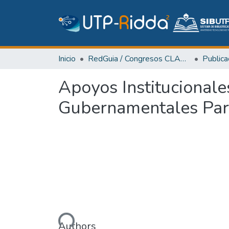
Inicio
RedGuia / Congresos CLABES
Apoyos Institucional
Gubernamentales Para
Cargando...
Authors