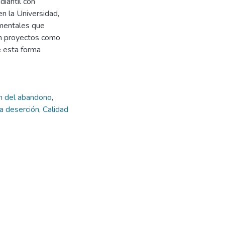
diantil con
n la Universidad,
amentales que
con proyectos como
e esta forma
ión del abandono
,
la deserción, Calidad