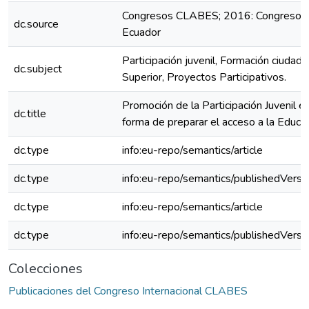
Congresos CLABES; 2016: Congreso C
dc.source
Ecuador
Participación juvenil, Formación ciudad
dc.subject
Superior, Proyectos Participativos.
Promoción de la Participación Juvenil
dc.title
forma de preparar el acceso a la Educa
dc.type
info:eu-repo/semantics/article
dc.type
info:eu-repo/semantics/publishedVersi
dc.type
info:eu-repo/semantics/article
dc.type
info:eu-repo/semantics/publishedVersi
Colecciones
Publicaciones del Congreso Internacional CLABES