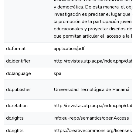
y democrática. De esta manera, el obje
investigación es precisar el lugar que
la promoción de la participación juvenil
educacionales y proyectar diseños de es
que permitan articular el acceso a la E
dc.format
application/pdf
dc.identifier
http://revistas.utp.ac.pa/index.php/cla
dc.language
spa
dc.publisher
Universidad Tecnológica de Panamá
dc.relation
http://revistas.utp.ac.pa/index.php/cl
dc.rights
info:eu-repo/semantics/openAccess
dc.rights
https://creativecommons.org/licenses/