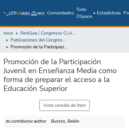
Todo
Comunidades
Estadísticas
Pol
DSpace
Inicio
RedGuia / Congresos CLABES
Publicaciones del Congreso Internacional CLABES
Promoción de la Participación Juvenil en Enseñanza Media como forma de preparar el acceso a la Educación Superior
Promoción de la Participación
Juvenil en Enseñanza Media como
forma de preparar el acceso a la
Educación Superior
Vista sencilla de ítem
dc.contributor.author
Bustos, Belén