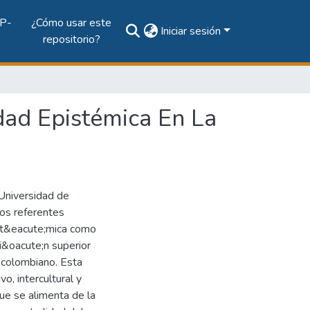
P-
¿Cómo usar este
Iniciar sesión
repositorio?
dad Epistémica En La
 Universidad de
los referentes
ist&eacute;mica como
i&oacute;n superior
 colombiano. Esta
o, intercultural y
ue se alimenta de la