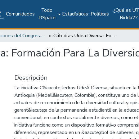
Todo
¿Qué es UT
Comunidades
Estadísticas
Políticas
DSpace
Ridda2?
Publicaciones del Congreso Internacional CLABES
Cátedras Udea Diversa: Formación Para La Diversidad Epistémica En La Educación Superior
a: Formación Para La Diversi
Descripción
La iniciativa C&aacute;tedras UdeA Diversa, situada en la
Antioquia (Medell&iacute;n, Colombia), constituye uno de 
actuales de reconocimiento de la diversidad cultural y ep
garant&iacute;a de la permanencia estudiantil en la educac
convencional, en contextos socialmente diversos, como el
iniciativa funciona como un dispositivo formativo comprensiv
diferencial, representado en un &aacute;rbol de saberes, q