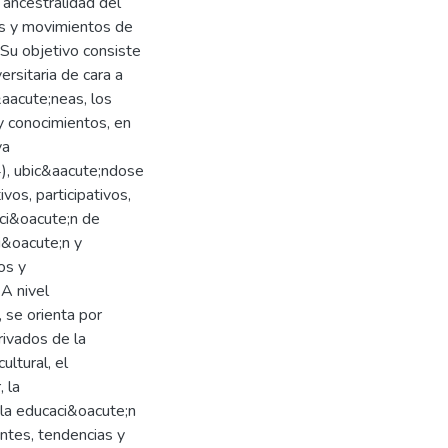
a ancestralidad del
as y movimientos de
 Su objetivo consiste
rsitaria de cara a
aacute;neas, los
 y conocimientos, en
va
), ubic&aacute;ndose
vos, participativos,
ucci&oacute;n de
ci&oacute;n y
os y
A nivel
 se orienta por
ivados de la
ultural, el
 la
 la educaci&oacute;n
entes, tendencias y