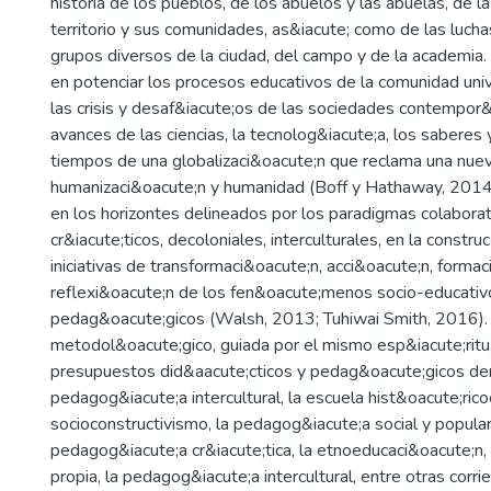
historia de los pueblos, de los abuelos y las abuelas, de l
territorio y sus comunidades, as&iacute; como de las luch
grupos diversos de la ciudad, del campo y de la academia.
en potenciar los procesos educativos de la comunidad unive
las crisis y desaf&iacute;os de las sociedades contempor&
avances de las ciencias, la tecnolog&iacute;a, los saberes
tiempos de una globalizaci&oacute;n que reclama una nue
humanizaci&oacute;n y humanidad (Boff y Hathaway, 2014
en los horizontes delineados por los paradigmas colaborati
cr&iacute;ticos, decoloniales, interculturales, en la constr
iniciativas de transformaci&oacute;n, acci&oacute;n, forma
reflexi&oacute;n de los fen&oacute;menos socio-educativ
pedag&oacute;gicos (Walsh, 2013; Tuhiwai Smith, 2016). 
metodol&oacute;gico, guiada por el mismo esp&iacute;ritu,
presupuestos did&aacute;cticos y pedag&oacute;gicos der
pedagog&iacute;a intercultural, la escuela hist&oacute;ricoc
socioconstructivismo, la pedagog&iacute;a social y popular,
pedagog&iacute;a cr&iacute;tica, la etnoeducaci&oacute;n,
propia, la pedagog&iacute;a intercultural, entre otras corri