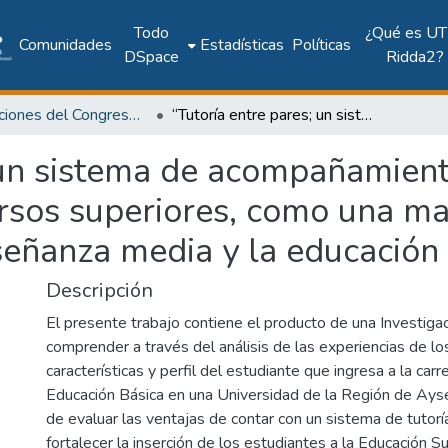
Todo
¿Qué es UT
Comunidades
Estadísticas
Políticas
DSpace
Ridda2?
Publicaciones del Congreso Internacional CLABES
“Tutoría entre pares; un sistema de acompañamiento entre compa-ñeros de primer año y de cursos superiores, como una manera de fortalecer la transición entre la enseñanza media y la educación superior.
; un sistema de acompañamien
rsos superiores, como una ma
nseñanza media y la educación 
Descripción
El presente trabajo contiene el producto de una Investigac
comprender a través del análisis de las experiencias de los
características y perfil del estudiante que ingresa a la ca
Educación Básica en una Universidad de la Región de Aysé
de evaluar las ventajas de contar con un sistema de tutorí
fortalecer la inserción de los estudiantes a la Educación Su