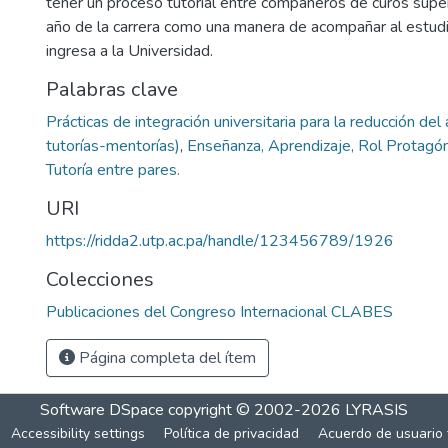
tener un proceso tutorial entre compañeros de curos supe
año de la carrera como una manera de acompañar al estudi
ingresa a la Universidad.
Palabras clave
Prácticas de integración universitaria para la reducción de
tutorías-mentorías)
,
Enseñanza, Aprendizaje, Rol Protagóni
Tutoría entre pares.
URI
https://ridda2.utp.ac.pa/handle/123456789/1926
Colecciones
Publicaciones del Congreso Internacional CLABES
Página completa del ítem
Software DSpace
copyright © 2002-2026
LYRASIS
Accessibility settings
Política de privacidad
Acuerdo de usuario 