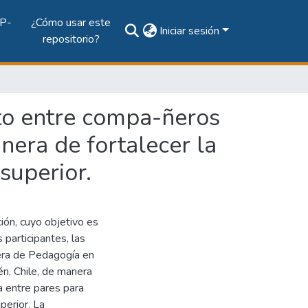
P-
¿Cómo usar este
Iniciar sesión
repositorio?
to entre compa-ñeros
nera de fortalecer la
superior.
ión, cuyo objetivo es
 participantes, las
rrera de Pedagogía en
n, Chile, de manera
a entre pares para
perior. La