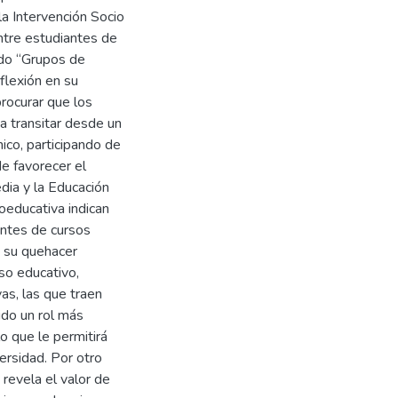
la Intervención Socio
entre estudiantes de
ndo “Grupos de
eflexión en su
procurar que los
a transitar desde un
ico, participando de
e favorecer el
dia y la Educación
oeducativa indican
antes de cursos
e su quehacer
so educativo,
vas, las que traen
do un rol más
o que le permitirá
ersidad. Por otro
 revela el valor de