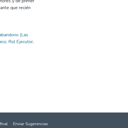
riores y de primer
ante que recién
l abandono (Las
co, Rol Ejecutor,
final
Enviar Sugerencias