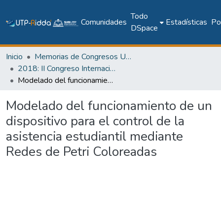
Todo
Comunidades
Estadísticas
Pol
DSpace
Inicio
Memorias de Congresos UTP
2018: II Congreso Internacional en Inteligencia Ambiental, Ingeniería de Software y Salud Electrónica y Móvil – AmITIC 2018
Modelado del funcionamiento de un dispositivo para el control de la asistencia estudiantil mediante Redes de Petri Coloreadas
Modelado del funcionamiento de un
dispositivo para el control de la
asistencia estudiantil mediante
Redes de Petri Coloreadas