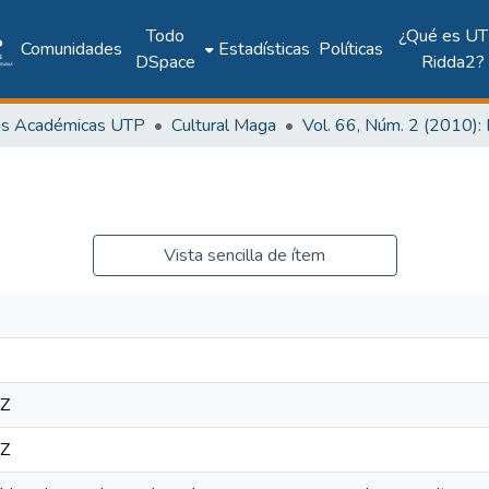
Todo
¿Qué es UT
Comunidades
Estadísticas
Políticas
DSpace
Ridda2?
as Académicas UTP
Cultural Maga
Vista sencilla de ítem
.
7Z
7Z