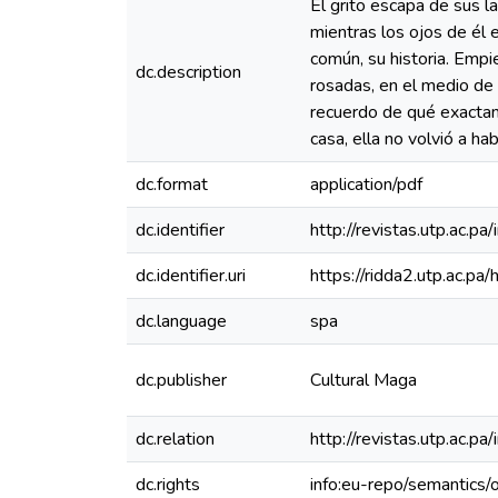
El grito escapa de sus l
mientras los ojos de él 
común, su historia. Emp
dc.description
rosadas, en el medio de 
recuerdo de qué exactam
casa, ella no volvió a ha
dc.format
application/pdf
dc.identifier
http://revistas.utp.ac.p
dc.identifier.uri
https://ridda2.utp.ac.
dc.language
spa
dc.publisher
Cultural Maga
dc.relation
http://revistas.utp.ac.p
dc.rights
info:eu-repo/semantics