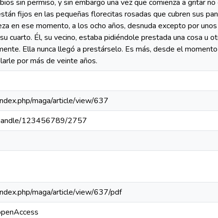
abios sin permiso, y sin embargo una vez que comienza a gritar n
están fijos en las pequeñas florecitas rosadas que cubren sus pan
ieza en ese momento, a los ocho años, desnuda excepto por unos 
su cuarto. Él, su vecino, estaba pidiéndole prestada una cosa u o
ente. Ella nunca llegó a prestárselo. Es más, desde el momento 
blarle por más de veinte años.
a/index.php/maga/article/view/637
pa/handle/123456789/2757
a/index.php/maga/article/view/637/pdf
/openAccess