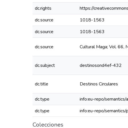
dc.rights
https://creativecommons
dc.source
1018-1563
dc.source
1018-1563
dc.source
Cultural Maga; Vol. 66,
dc.subject
destinosond4ef-432
dc.title
Destinos Circulares
dc.type
info:eu-repo/semantics/a
dc.type
info:eu-repo/semantics/
Colecciones