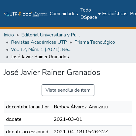
Todo
Comunidades
Estadísticas
Pol
DSpace
Inicio
Editorial Universitaria y Publicaciones Seriadas
Revistas Académicas UTP
Prisma Tecnológico
Vol. 12, Núm. 1 (2021): Revista Prisma Tecnológico
José Javier Rainer Granados
José Javier Rainer Granados
Vista sencilla de ítem
dc.contributor.author
Berbey Álvarez, Aranzazu
dc.date
2021-03-01
dc.date.accessioned
2021-04-18T15:26:32Z