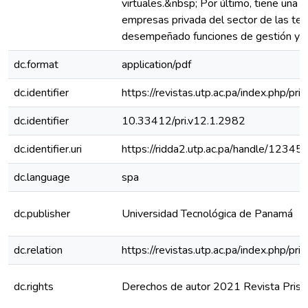
virtuales.&nbsp; Por último, tiene una 
empresas privada del sector de las te
desempeñado funciones de gestión y d
dc.format
application/pdf
dc.identifier
https://revistas.utp.ac.pa/index.php/pr
dc.identifier
10.33412/pri.v12.1.2982
dc.identifier.uri
https://ridda2.utp.ac.pa/handle/123
dc.language
spa
dc.publisher
Universidad Tecnológica de Panamá
dc.relation
https://revistas.utp.ac.pa/index.php/p
dc.rights
Derechos de autor 2021 Revista Prism