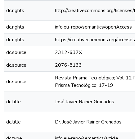
dc.rights
http://creativecommons.org/licenses/b
dc.rights
info:eu-repo/semantics/openAccess
dc.rights
https://creativecommons.org/licenses/
dc.source
2312-637X
dc.source
2076-8133
Revista Prisma Tecnológico; Vol. 12 N
dc.source
Prisma Tecnológico; 17-19
dc.title
José Javier Rainer Granados
dc.title
Dr. José Javier Rainer Granados
dc.type
info:eu-repo/semantics/article