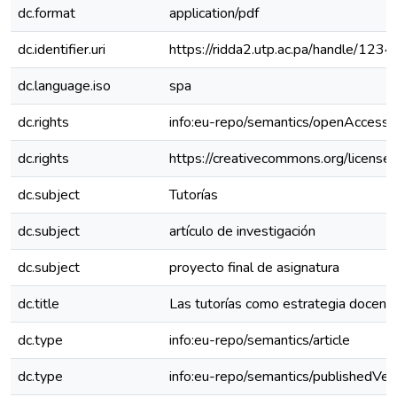
dc.format
application/pdf
dc.identifier.uri
https://ridda2.utp.ac.pa/handle/1
dc.language.iso
spa
dc.rights
info:eu-repo/semantics/openAccess
dc.rights
https://creativecommons.org/license
dc.subject
Tutorías
dc.subject
artículo de investigación
dc.subject
proyecto final de asignatura
dc.title
Las tutorías como estrategia docent
dc.type
info:eu-repo/semantics/article
dc.type
info:eu-repo/semantics/publishedVer