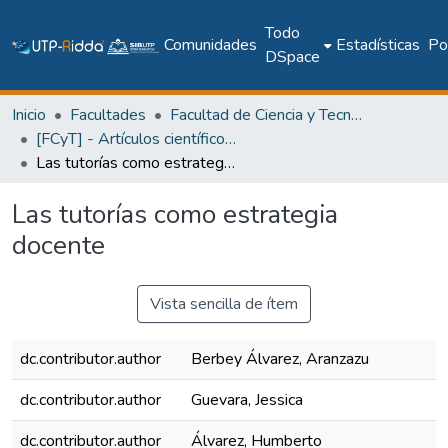
Todo
Comunidades
Estadísticas
Pol
DSpace
Inicio
Facultades
Facultad de Ciencia y Tecnología
[FCyT] - Artículos científicos y académicos
Las tutorías como estrategia docente
Las tutorías como estrategia
docente
Vista sencilla de ítem
dc.contributor.author
Berbey Álvarez, Aranzazu
dc.contributor.author
Guevara, Jessica
dc.contributor.author
Álvarez, Humberto