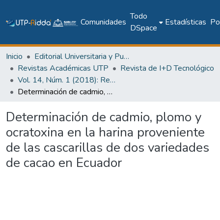
Todo
Comunidades
Estadísticas
Pol
DSpace
Inicio
Editorial Universitaria y Publicaciones Seriadas
Revistas Académicas UTP
Revista de I+D Tecnológico
Vol. 14, Núm. 1 (2018): Revista de I+D Tecnológico
Determinación de cadmio, plomo y ocratoxina en la harina proveniente de las cascarillas de dos variedades de cacao en Ecuador
Determinación de cadmio, plomo y
ocratoxina en la harina proveniente
de las cascarillas de dos variedades
de cacao en Ecuador