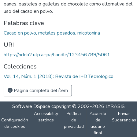
panes, pasteles o galletas de chocolate como alternativa del
uso del cacao en polvo.
Palabras clave
Cacao en polvo, metales pesados, micotoxina
URI
https://ridda2.utp.ac.pa/handle/123456789/5061
Colecciones
Vol. 14, Núm. 1 (2018): Revista de I+D Tecnológico
Página completa del ítem
Software DSpace
copyright © 2002-2026
LYRASIS
Accessibility
Política
Acuerdo
Enviar
Configuración
settings
de
de
Sugerencias
de cookies
privacidad
usuario
final