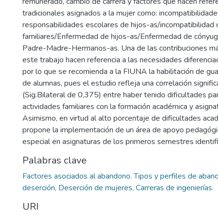
remunerado, cambio de carrera y factores que hacen refere
tradicionales asignados a la mujer como: incompatibilidad
responsabilidades escolares de hijos-as/incompatibilida
familiares/Enfermedad de hijos-as/Enfermedad de cónyu
Padre-Madre-Hermanos-as. Una de las contribuciones má
este trabajo hacen referencia a las necesidades diferenci
por lo que se recomienda a la FIUNA la habilitación de gua
de alumnas, pues el estudio refleja una correlación signific
(Sig.Bilateral de 0,375) entre haber tenido dificultades par
actividades familiares con la formación académica y asigna
Asimismo, en virtud al alto porcentaje de dificultades a
propone la implementación de un área de apoyo pedagógi
especial en asignaturas de los primeros semestres identif
Palabras clave
Factores asociados al abandono. Tipos y perfiles de aban
deserción, Deserción de mujeres, Carreras de ingenierías.
URI