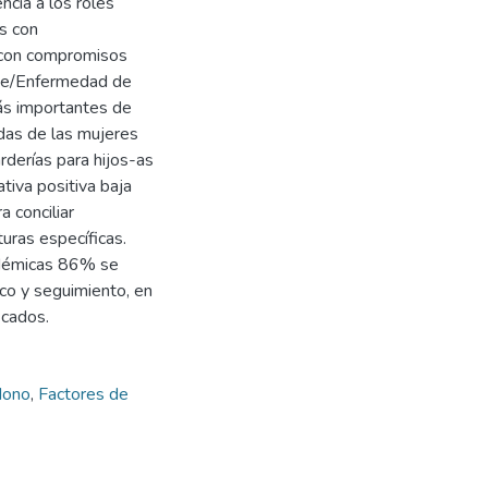
ncia a los roles
es con
d con compromisos
ge/Enfermedad de
s importantes de
adas de las mujeres
rderías para hijos-as
ativa positiva baja
a conciliar
turas específicas.
cadémicas 86% se
co y seguimiento, en
icados.
dono
,
Factores de