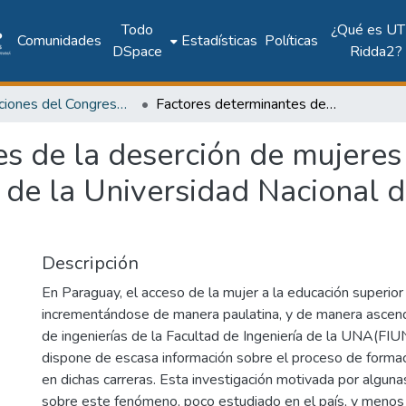
Todo
¿Qué es UT
Comunidades
Estadísticas
Políticas
DSpace
Ridda2?
Publicaciones del Congreso Internacional CLABES
Factores determinantes de la deserción de mujeres en carreras de la facultad de Ingeniería de la Universidad Nacional de Asunción – Fiuna, 1997-2000
s de la deserción de mujeres 
a de la Universidad Nacional 
Descripción
En Paraguay, el acceso de la mujer a la educación superior
incrementándose de manera paulatina, y de manera ascend
de ingenierías de la Facultad de Ingeniería de la UNA(FIU
dispone de escasa información sobre el proceso de forma
en dichas carreras. Esta investigación motivada por alguna
sobre este fenómeno, poco estudiado en el país, y menos