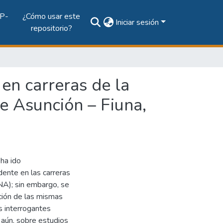
P-
¿Cómo usar este
Iniciar sesión
repositorio?
en carreras de la
de Asunción – Fiuna,
 ha ido
ente en las carreras
NA); sin embargo, se
ción de las mismas
s interrogantes
 aún, sobre estudios