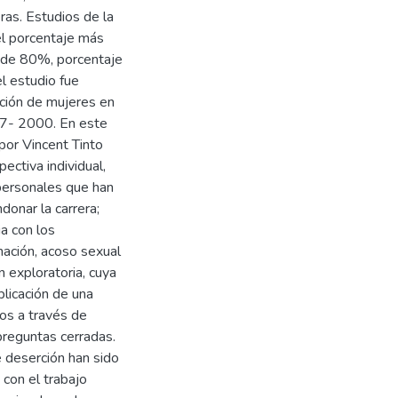
ras. Estudios de la
 el porcentaje más
 de 80%, porcentaje
l estudio fue
erción de mujeres en
97- 2000. En este
por Vincent Tinto
ectiva individual,
 personales que han
onar la carrera;
ia con los
nación, acoso sexual
n exploratoria, cuya
plicación de una
os a través de
preguntas cerradas.
 deserción han sido
 con el trabajo