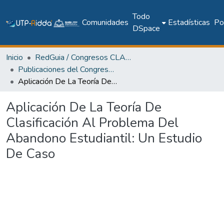
Todo
Comunidades
Estadísticas
Pol
DSpace
Inicio
RedGuia / Congresos CLABES
Publicaciones del Congreso Internacional CLABES
Aplicación De La Teoría De Clasificación Al Problema Del Abandono Estudiantil: Un Estudio De Caso
Aplicación De La Teoría De
Clasificación Al Problema Del
Abandono Estudiantil: Un Estudio
De Caso