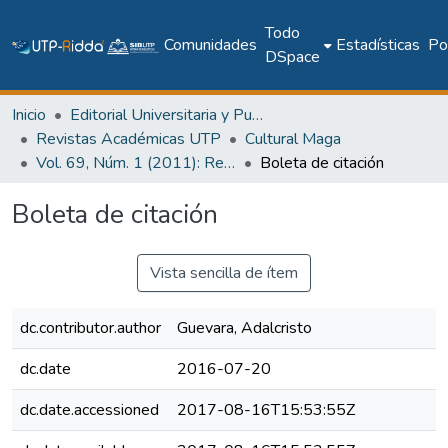
Todo
Comunidades
Estadísticas
Pol
DSpace
Inicio
Editorial Universitaria y Publicaciones Seriadas
Revistas Académicas UTP
Cultural Maga
Vol. 69, Núm. 1 (2011): Revista Maga
Boleta de citación
Boleta de citación
Vista sencilla de ítem
dc.contributor.author
Guevara, Adalcristo
dc.date
2016-07-20
dc.date.accessioned
2017-08-16T15:53:55Z