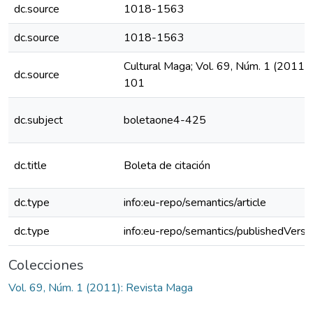
dc.source
1018-1563
dc.source
1018-1563
Cultural Maga; Vol. 69, Núm. 1 (2011)
dc.source
101
dc.subject
boletaone4-425
dc.title
Boleta de citación
dc.type
info:eu-repo/semantics/article
dc.type
info:eu-repo/semantics/publishedVersi
Colecciones
Vol. 69, Núm. 1 (2011): Revista Maga