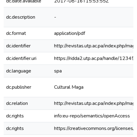
dc.date.available
2017-08-16T15:53:55Z
dc.description
-
dc.format
application/pdf
dc.identifier
http://revistas.utp.ac.pa/index.php/mag
dc.identifier.uri
https://ridda2.utp.ac.pa/handle/123
dc.language
spa
dc.publisher
Cultural Maga
dc.relation
http://revistas.utp.ac.pa/index.php/mag
dc.rights
info:eu-repo/semantics/openAccess
dc.rights
https://creativecommons.org/licenses/