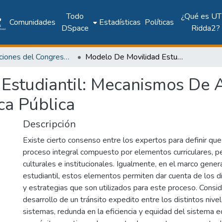
Todo
¿Qué es UT
Comunidades
Estadísticas
Políticas
DSpace
Ridda2?
Publicaciones del Congreso Internacional CLABES
Modelo De Movilidad Estudiantil: Mecanismos De Articulación Y Puntos Críticos Para La Política Pública
Estudiantil: Mecanismos De A
ica Pública
Descripción
Existe cierto consenso entre los expertos para definir que 
proceso integral compuesto por elementos curriculares, p
culturales e institucionales. Igualmente, en el marco gener
estudiantil, estos elementos permiten dar cuenta de los
y estrategias que son utilizados para este proceso. Consi
desarrollo de un tránsito expedito entre los distintos nive
sistemas, redunda en la eficiencia y equidad del sistema e