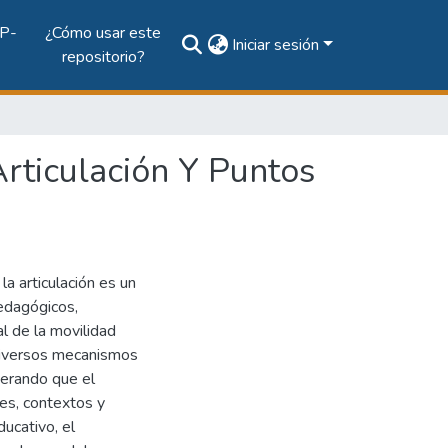
P-
¿Cómo usar este
Iniciar sesión
repositorio?
rticulación Y Puntos
la articulación es un
edagógicos,
al de la movilidad
 diversos mecanismos
derando que el
les, contextos y
ducativo, el