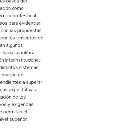
las bases del
lación como
cnico profesional.
asos para evidenciar
a con las propuestas
erar los cimientos de
ian algunos
hacia la política
 interinstitucional;
distintos sistemas,
neración de
 tendientes a superar
bajas expectativas
zación de los
vos y exigencias
e permitan el
ivel superior.