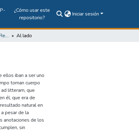
P-
¿Cómo usar este
Iniciar sesión
repositorio?
Vol. 62, Núm. 1 (2008): Revista Maga
Al lado
 ellos iban a ser uno
iempo toman cuerpo
, ad litteram, que
 en él, que era de
 resultado natural en
 a pesar de la
as anotaciones de los
 cumplen, sin