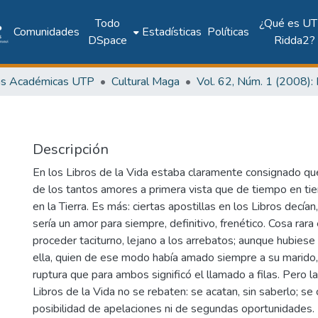
Todo
¿Qué es UT
Comunidades
Estadísticas
Políticas
DSpace
Ridda2?
as Académicas UTP
Cultural Maga
Descripción
En los Libros de la Vida estaba claramente consignado que
de los tantos amores a primera vista que de tiempo en t
en la Tierra. Es más: ciertas apostillas en los Libros decían
sería un amor para siempre, definitivo, frenético. Cosa rara
proceder taciturno, lejano a los arrebatos; aunque hubiese
ella, quien de ese modo había amado siempre a su marido,
ruptura que para ambos significó el llamado a filas. Pero l
Libros de la Vida no se rebaten: se acatan, sin saberlo; se
posibilidad de apelaciones ni de segundas oportunidades.