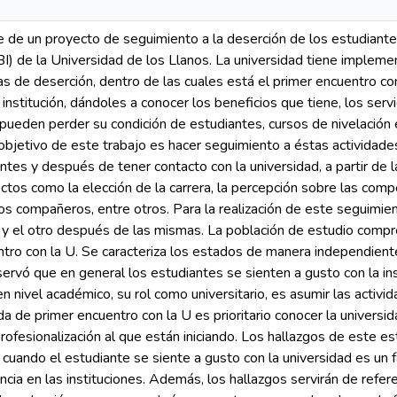
 de un proyecto de seguimiento a la deserción de los estudiante
BI) de la Universidad de los Llanos. La universidad tiene impleme
sas de deserción, dentro de las cuales está el primer encuentro co
institución, dándoles a conocer los beneficios que tiene, los serv
s pueden perder su condición de estudiantes, cursos de nivelació
 objetivo de este trabajo es hacer seguimiento a éstas actividades
tes y después de tener contacto con la universidad, a partir de la
tos como la elección de la carrera, la percepción sobre las compe
os compañeros, entre otros. Para la realización de este seguimi
 y el otro después de las mismas. La población de estudio compre
ntro con la U. Se caracteriza los estados de manera independien
ervó que en general los estudiantes se sienten a gusto con la ins
n nivel académico, su rol como universitario, es asumir las activi
da de primer encuentro con la U es prioritario conocer la universi
profesionalización al que están iniciando. Los hallazgos de este e
e cuando el estudiante se siente a gusto con la universidad es un 
cia en las instituciones. Además, los hallazgos servirán de refe