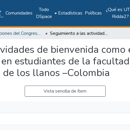
Todo
¿Qué es UT
Comunidades
Estadísticas
Políticas
DSpace
Ridda2?
Publicaciones del Congreso Internacional CLABES
Seguimiento a las actividades de bienvenida como estrategia para combatir la deserción en estudiantes de la facultad de ciencias básicas e ingeniería universidad de los llanos –Colombia
ividades de bienvenida como 
en estudiantes de la facultad
d de los llanos –Colombia
Vista sencilla de ítem