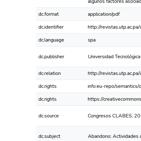
algunos factores asocia
dc.format
application/pdf
dc.identifier
http://revistas.utp.ac.p
dc.language
spa
dc.publisher
Universidad Tecnológic
dc.relation
http://revistas.utp.ac.p
dc.rights
info:eu-repo/semantics
dc.rights
https://creativecommons
dc.source
Congresos CLABES; 201
dc.subject
Abandono; Actividades de