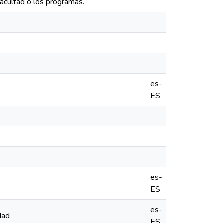
acultad o los programas.
es-
ES
es-
ES
es-
dad
ES