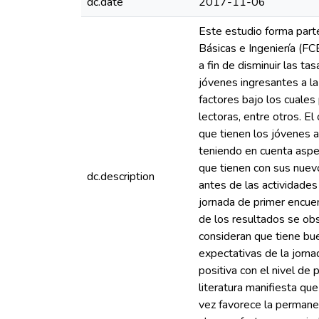
dc.date
2017-11-06
Este estudio forma parte
Básicas e Ingeniería (FC
a fin de disminuir las ta
jóvenes ingresantes a la 
factores bajo los cuale
lectoras, entre otros. El
que tienen los jóvenes an
teniendo en cuenta aspec
que tienen con sus nuev
dc.description
antes de las actividades
jornada de primer encue
de los resultados se obs
consideran que tiene bue
expectativas de la jorna
positiva con el nivel de 
literatura manifiesta qu
vez favorece la permanen