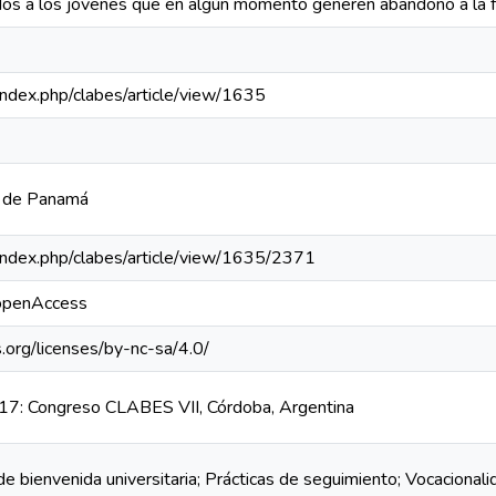
dos a los jóvenes que en algún momento generen abandono a la f
a/index.php/clabes/article/view/1635
a de Panamá
a/index.php/clabes/article/view/1635/2371
/openAccess
.org/licenses/by-nc-sa/4.0/
7: Congreso CLABES VII, Córdoba, Argentina
 bienvenida universitaria; Prácticas de seguimiento; Vocacionali