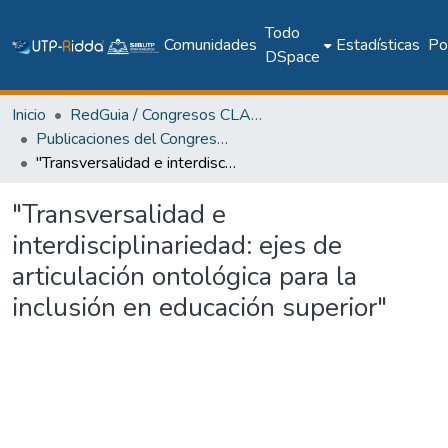
Todo
Comunidades
Estadísticas
Pol
DSpace
Inicio
RedGuia / Congresos CLABES
Publicaciones del Congreso Internacional CLABES
"Transversalidad e interdisciplinariedad: ejes de articulación ontológica para la inclusión en educación superior"
"Transversalidad e
interdisciplinariedad: ejes de
articulación ontológica para la
inclusión en educación superior"