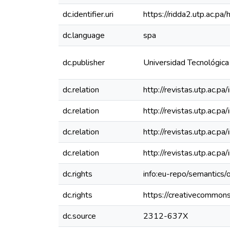
dc.identifier.uri
https://ridda2.utp.ac.
dc.language
spa
dc.publisher
Universidad Tecnológic
dc.relation
http://revistas.utp.ac.p
dc.relation
http://revistas.utp.ac.p
dc.relation
http://revistas.utp.ac.p
dc.relation
http://revistas.utp.ac.p
dc.rights
info:eu-repo/semantics
dc.rights
https://creativecommons
dc.source
2312-637X