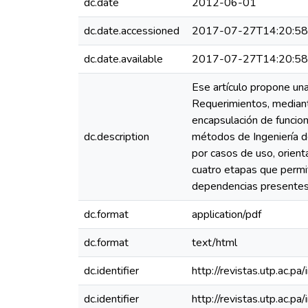
dc.date
2012-06-01
dc.date.accessioned
2017-07-27T14:20:5
dc.date.available
2017-07-27T14:20:5
Ese artículo propone una
Requerimientos, mediante
encapsulación de funcio
dc.description
métodos de Ingeniería d
por casos de uso, orient
cuatro etapas que permit
dependencias presentes 
dc.format
application/pdf
dc.format
text/html
dc.identifier
http://revistas.utp.ac.p
dc.identifier
http://revistas.utp.ac.p