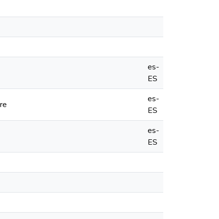
es-
ES
es-
re
ES
es-
ES