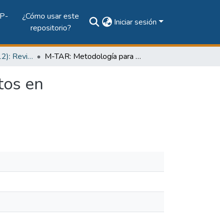
P-
¿Cómo usar este
Iniciar sesión
repositorio?
Vol. 3, Núm. 1 (2012): Revista Prisma Tecnológico
M-TAR: Metodología para el Tratamiento de Aspectos en Requerimientos
tos en