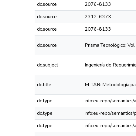
dc.source
2076-8133
dc.source
2312-637X
dc.source
2076-8133
dc.source
Prisma Tecnológico; Vol
dc.subject
Ingeniería de Requerimi
dc.title
M-TAR: Metodología par
dc.type
info:eu-repo/semantics/a
dc.type
info:eu-repo/semantics/
dc.type
info:eu-repo/semantics/a