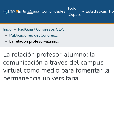
Todo
Comunidades
Estadísticas
Pol
DSpace
Inicio
RedGuia / Congresos CLABES
Publicaciones del Congreso Internacional CLABES
La relación profesor-alumno: la comunicación a través del campus virtual como medio para fomentar la permanencia universitaria
La relación profesor-alumno: la
comunicación a través del campus
virtual como medio para fomentar la
permanencia universitaria