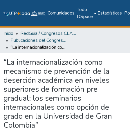
Todo
Comunidades
Estadísticas
Pol
DSpace
Inicio
RedGuia / Congresos CLABES
Publicaciones del Congreso Internacional CLABES
“La internacionalización como mecanismo de prevención de la deserción académica en niveles superiores de formación pre gradual: los seminarios internacionales como opción de grado en la Universidad de Gran Colombia”
“La internacionalización como
mecanismo de prevención de la
deserción académica en niveles
superiores de formación pre
gradual: los seminarios
internacionales como opción de
grado en la Universidad de Gran
Colombia”