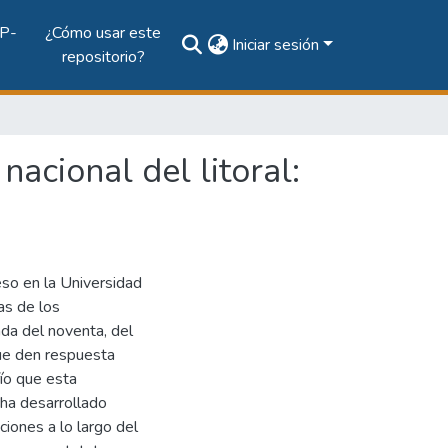
P-
¿Cómo usar este
Iniciar sesión
repositorio?
acional del litoral:
eso en la Universidad
as de los
ada del noventa, del
que den respuesta
ío que esta
ha desarrollado
ciones a lo largo del