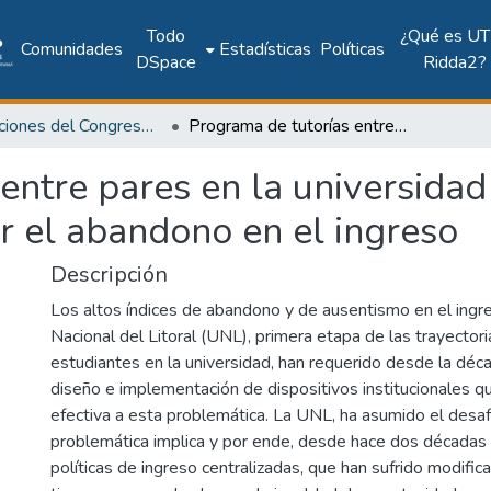
Todo
¿Qué es UT
Comunidades
Estadísticas
Políticas
DSpace
Ridda2?
Publicaciones del Congreso Internacional CLABES
Programa de tutorías entre pares en la universidad nacional del litoral: estrategia para reducir el abandono en el ingreso
ntre pares en la universidad n
ir el abandono en el ingreso
Descripción
Los altos índices de abandono y de ausentismo en el ingr
Nacional del Litoral (UNL), primera etapa de las trayectori
estudiantes en la universidad, han requerido desde la déc
diseño e implementación de dispositivos institucionales 
efectiva a esta problemática. La UNL, ha asumido el desaf
problemática implica y por ende, desde hace dos décadas 
políticas de ingreso centralizadas, que han sufrido modifica