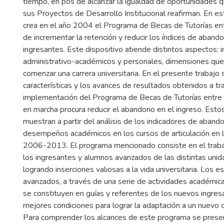
tiempo, en pos de alcanzar la igualdad de oportunidades 
sus Proyectos de Desarrollo Institucional reafirman. En es
crea en el año 2004 el Programa de Becas de Tutorías ent
de incrementar la retención y reducir los índices de aband
ingresantes. Este dispositivo atiende distintos aspectos: i
administrativo-académicos y personales, dimensiones que 
comenzar una carrera universitaria. En el presente trabajo 
características y los avances de resultados obtenidos a tr
implementación del Programa de Becas de Tutorías entre 
en marcha procura reducir el abandono en el ingreso. Esto
muestran a partir del análisis de los indicadores de aband
desempeños académicos en los cursos de articulación en l
2006-2013. El programa mencionado consiste en el traba
los ingresantes y alumnos avanzados de las distintas uni
logrando inserciones valiosas a la vida universitaria. Los e
avanzados, a través de una serie de actividades académicas
se constituyen en guías y referentes de los nuevos ingres
mejores condiciones para lograr la adaptación a un nuevo 
Para comprender los alcances de este programa se prese