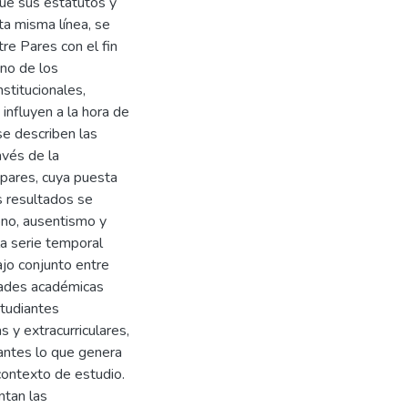
que sus estatutos y
ta misma línea, se
re Pares con el fin
ono de los
nstitucionales,
influyen a la hora de
se describen las
avés de la
pares, cuya puesta
s resultados se
ono, ausentismo y
a serie temporal
jo conjunto entre
dades académicas
studiantes
 y extracurriculares,
antes lo que genera
contexto de estudio.
ntan las