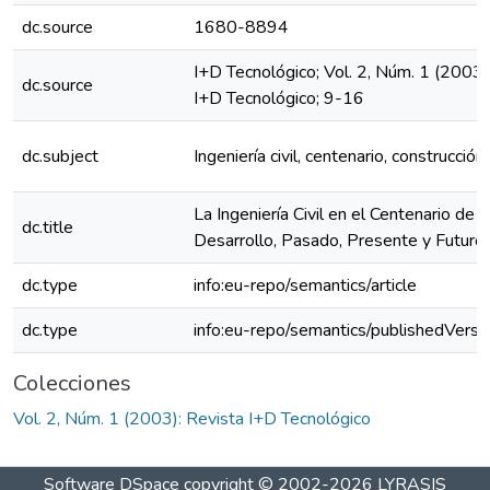
dc.source
1680-8894
I+D Tecnológico; Vol. 2, Núm. 1 (2003)
dc.source
I+D Tecnológico; 9-16
dc.subject
Ingeniería civil, centenario, construcción
La Ingeniería Civil en el Centenario de l
dc.title
Desarrollo, Pasado, Presente y Futuro
dc.type
info:eu-repo/semantics/article
dc.type
info:eu-repo/semantics/publishedVersi
Colecciones
Vol. 2, Núm. 1 (2003): Revista I+D Tecnológico
Software DSpace
copyright © 2002-2026
LYRASIS