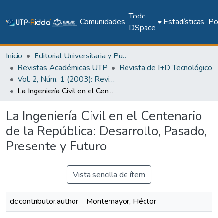
Todo
Comunidades
Estadísticas
Pol
DSpace
Inicio
Editorial Universitaria y Publicaciones Seriadas
Revistas Académicas UTP
Revista de I+D Tecnológico
Vol. 2, Núm. 1 (2003): Revista I+D Tecnológico
La Ingeniería Civil en el Centenario de la República: Desarrollo, Pasado, Presente y Futuro
La Ingeniería Civil en el Centenario
de la República: Desarrollo, Pasado,
Presente y Futuro
Vista sencilla de ítem
dc.contributor.author
Montemayor, Héctor