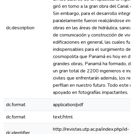
giró en torno a la gran obra del Canal 
Sin embargo, para el desarrollo integral
paralelamente fueron realizándose imp
dc.description
obras en las áreas de hidráulica, saneam
de comunicación y construcción de vivi
edificaciones en general, las cuales fue
indispensables para el surgimiento de l
cosmopolita que Panamá es hoy en día.
grandes obras, Panamá ha formado, d
un gran total de 2200 ingenieros e ing
civiles que enfrentarán además, los re
perfilan en nuestro futuro. Todo este r
apoyado en fotografías impactantes.
dc.format
application/pdf
dc.format
text/html
http://revistas.utp.ac.pa/index.php/id-
dc.identifier