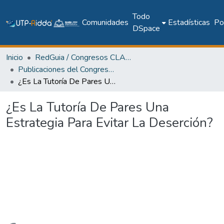
Todo
Comunidades
Estadísticas
Pol
DSpace
Inicio
RedGuia / Congresos CLABES
Publicaciones del Congreso Internacional CLABES
¿Es La Tutoría De Pares Una Estrategia Para Evitar La Deserción?
¿Es La Tutoría De Pares Una
Estrategia Para Evitar La Deserción?