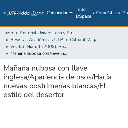
Todo
Comunidades
Estadísticas
Pol
DSpace
Inicio
Editorial Universitaria y Publicaciones Seriadas
Revistas Académicas UTP
Cultural Maga
Vol. 63, Núm. 1 (2009): Revista Maga
Mañana nubosa con llave inglesa/Apariencia de osos/Hacia nuevas postrimerías blancas/El estilo del desertor
Mañana nubosa con llave
inglesa/Apariencia de osos/Hacia
nuevas postrimerías blancas/El
estilo del desertor