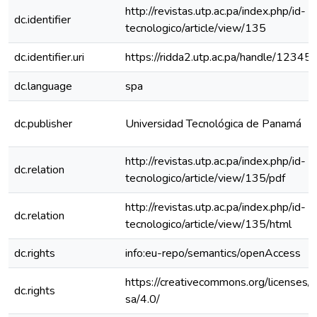
http://revistas.utp.ac.pa/index.php/id-
dc.identifier
tecnologico/article/view/135
dc.identifier.uri
https://ridda2.utp.ac.pa/handle/123
dc.language
spa
dc.publisher
Universidad Tecnológica de Panamá
http://revistas.utp.ac.pa/index.php/id-
dc.relation
tecnologico/article/view/135/pdf
http://revistas.utp.ac.pa/index.php/id-
dc.relation
tecnologico/article/view/135/html
dc.rights
info:eu-repo/semantics/openAccess
https://creativecommons.org/licenses/
dc.rights
sa/4.0/