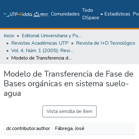
Todo
Comunidades
Estadísticas
Pol
DSpace
Inicio
Editorial Universitaria y Publicaciones Seriadas
Revistas Académicas UTP
Revista de I+D Tecnológico
Vol. 4, Núm. 1 (2005): Revista I+D Tecnológico
Modelo de Transferencia de Fase de Bases orgánicas en sistema suelo-agua
Modelo de Transferencia de Fase de
Bases orgánicas en sistema suelo-
agua
Vista sencilla de ítem
dc.contributor.author
Fábrega, José