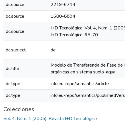
dc.source
2219-6714
dc.source
1680-8894
I+D Tecnológico; Vol. 4, Núm. 1 (2005)
dc.source
I+D Tecnológico; 65-70
dc.subject
de
Modelo de Transferencia de Fase de B
dc.title
orgánicas en sistema suelo-agua
dc.type
info:eu-repo/semantics/article
dc.type
info:eu-repo/semantics/publishedVersi
Colecciones
Vol. 4, Núm. 1 (2005): Revista I+D Tecnológico