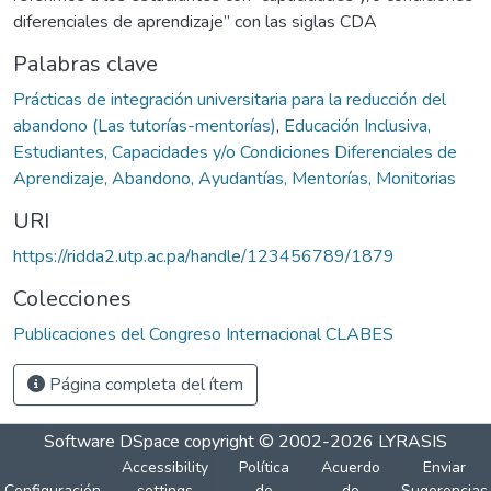
diferenciales de aprendizaje” con las siglas CDA
Palabras clave
Prácticas de integración universitaria para la reducción del
abandono (Las tutorías-mentorías)
,
Educación Inclusiva,
Estudiantes, Capacidades y/o Condiciones Diferenciales de
Aprendizaje, Abandono, Ayudantías, Mentorías, Monitorias
URI
https://ridda2.utp.ac.pa/handle/123456789/1879
Colecciones
Publicaciones del Congreso Internacional CLABES
Página completa del ítem
Software DSpace
copyright © 2002-2026
LYRASIS
Accessibility
Política
Acuerdo
Enviar
Configuración
settings
de
de
Sugerencias