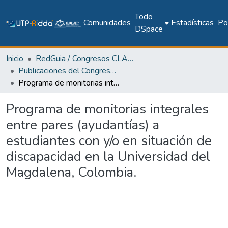
Todo
Comunidades
Estadísticas
Pol
DSpace
Inicio
RedGuia / Congresos CLABES
Publicaciones del Congreso Internacional CLABES
Programa de monitorias integrales entre pares (ayudantías) a estudiantes con y/o en situación de discapacidad en la Universidad del Magdalena, Colombia.
Programa de monitorias integrales
entre pares (ayudantías) a
estudiantes con y/o en situación de
discapacidad en la Universidad del
Magdalena, Colombia.