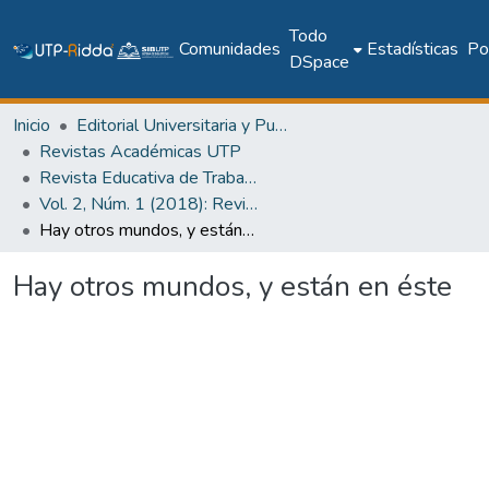
Todo
Comunidades
Estadísticas
Pol
DSpace
Inicio
Editorial Universitaria y Publicaciones Seriadas
Revistas Académicas UTP
Revista Educativa de Trabajos Orientados al Siglo XXI (RETOS XXI)
Vol. 2, Núm. 1 (2018): Revista RETO XXI - Discapacidad y Educación
Hay otros mundos, y están en éste
Hay otros mundos, y están en éste