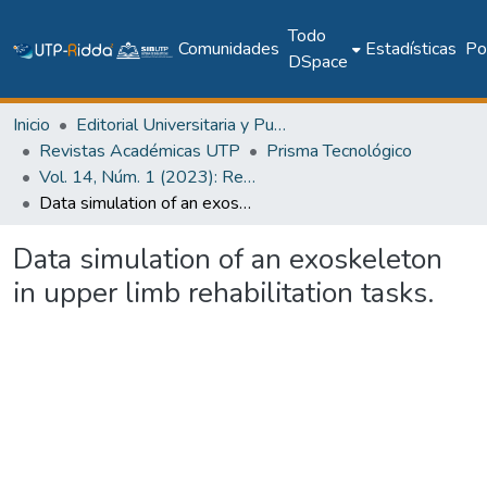
Todo
Comunidades
Estadísticas
Pol
DSpace
Inicio
Editorial Universitaria y Publicaciones Seriadas
Revistas Académicas UTP
Prisma Tecnológico
Vol. 14, Núm. 1 (2023): Revista Prisma Tecnológico
Data simulation of an exoskeleton in upper limb rehabilitation tasks.
Data simulation of an exoskeleton
in upper limb rehabilitation tasks.