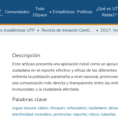
Todo
¿Qué es UT
Comunidades
Estadísticas
Políticas
DSpace
Ridda2?
as Académicas UTP
Revista de Iniciación Científica
Descripción
Este artículo presenta una aplicación móvil como un apoyo 
ciudadana en el reporte efectivo y eficaz de las diferentes
enfrenta la población panameña a nivel nacional, promovi
una comunicación más directa y transparente entre las en
involucradas y la ciudadanía afectada.
Palabras clave
Agua; basura; calles; choques vehiculares; ciudadano; desa
electricidad; incendios; protestas; reporte; robos; tuberías