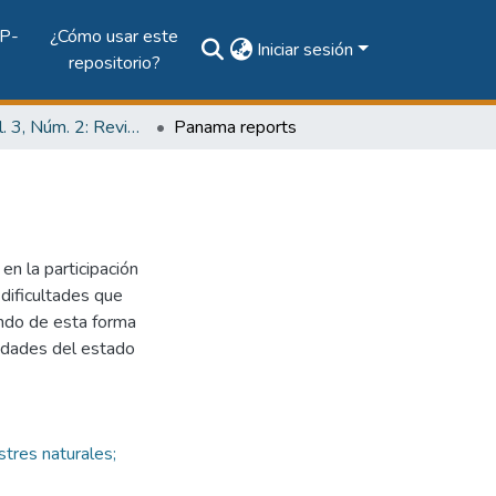
P-
¿Cómo usar este
Iniciar sesión
repositorio?
2017, Vol. 3, Núm. 2: Revista de Iniciación Científica
Panama reports
en la participación
 dificultades que
endo de esta forma
tidades del estado
stres naturales;