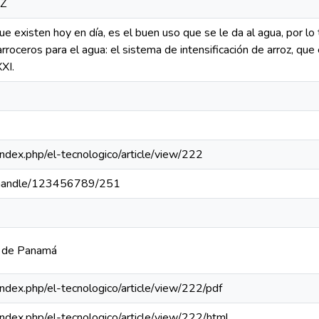
8Z
e existen hoy en día, es el buen uso que se le da al agua, por lo 
roceros para el agua: el sistema de intensificación de arroz, que
XI.
a/index.php/el-tecnologico/article/view/222
pa/handle/123456789/251
a de Panamá
a/index.php/el-tecnologico/article/view/222/pdf
a/index.php/el-tecnologico/article/view/222/html