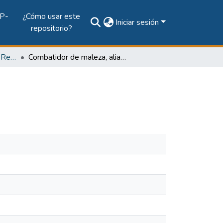
P-
¿Cómo usar este
Iniciar sesión
repositorio?
Vol. 19, Núm. 1 (2011): Revista EL TECNOLÓGICO
Combatidor de maleza, aliado de la productividad