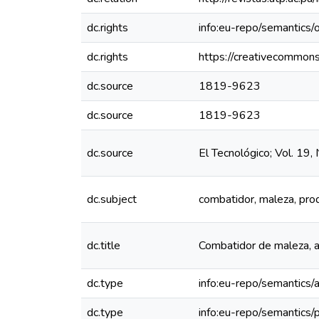
dc.rights
info:eu-repo/semantics
dc.rights
https://creativecommons
dc.source
1819-9623
dc.source
1819-9623
dc.source
El Tecnológico; Vol. 1
dc.subject
combatidor, maleza, pro
dc.title
Combatidor de maleza, al
dc.type
info:eu-repo/semantics/a
dc.type
info:eu-repo/semantics/