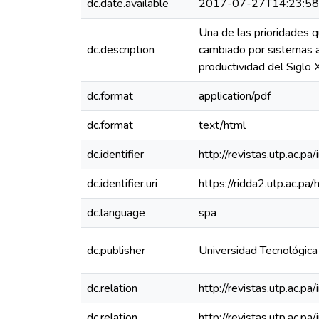
dc.date.available
2017-07-27T14:23:5
Una de las prioridades qu
dc.description
cambiado por sistemas ar
productividad del Siglo X
dc.format
application/pdf
dc.format
text/html
dc.identifier
http://revistas.utp.ac.p
dc.identifier.uri
https://ridda2.utp.ac.
dc.language
spa
dc.publisher
Universidad Tecnológic
dc.relation
http://revistas.utp.ac.p
dc.relation
http://revistas.utp.ac.p