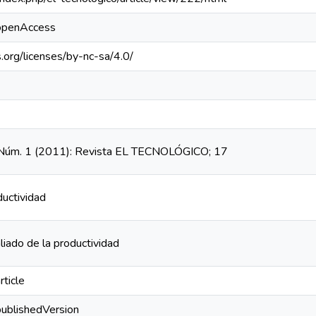
/openAccess
.org/licenses/by-nc-sa/4.0/
9, Núm. 1 (2011): Revista EL TECNOLÓGICO; 17
ductividad
iado de la productividad
rticle
publishedVersion