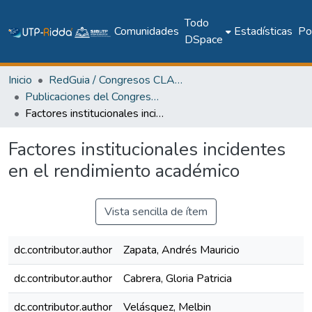
Todo
Comunidades
Estadísticas
Pol
DSpace
Inicio
RedGuia / Congresos CLABES
Publicaciones del Congreso Internacional CLABES
Factores institucionales incidentes en el rendimiento académico
Factores institucionales incidentes
en el rendimiento académico
Vista sencilla de ítem
dc.contributor.author
Zapata, Andrés Mauricio
dc.contributor.author
Cabrera, Gloria Patricia
dc.contributor.author
Velásquez, Melbin