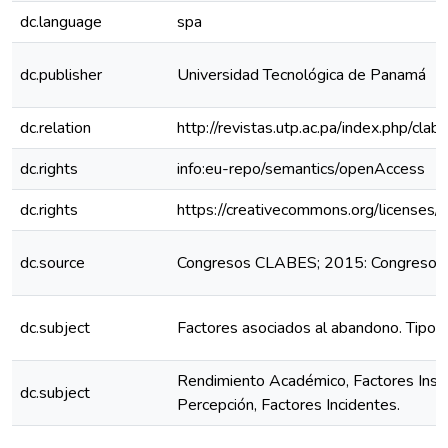
dc.language
spa
dc.publisher
Universidad Tecnológica de Panamá
dc.relation
http://revistas.utp.ac.pa/index.php/cl
dc.rights
info:eu-repo/semantics/openAccess
dc.rights
https://creativecommons.org/licenses/
dc.source
Congresos CLABES; 2015: Congreso C
dc.subject
Factores asociados al abandono. Tipos
Rendimiento Académico, Factores Insti
dc.subject
Percepción, Factores Incidentes.