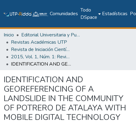
Todo
Comunidades
Estadísticas
Pol
DSpace
Inicio
Editorial Universitaria y Publicaciones Seriadas
Revistas Académicas UTP
Revista de Iniciación Científica
2015, Vol. 1, Núm. 1: Revista de Iniciación Científica
IDENTIFICATION AND GEOREFERENCING OF A LANDSLIDE IN THE COMMUNITY OF POTRERO DE ATALAYA WITH MOBILE DIGITAL TECHNOLOGY
IDENTIFICATION AND
GEOREFERENCING OF A
LANDSLIDE IN THE COMMUNITY
OF POTRERO DE ATALAYA WITH
MOBILE DIGITAL TECHNOLOGY