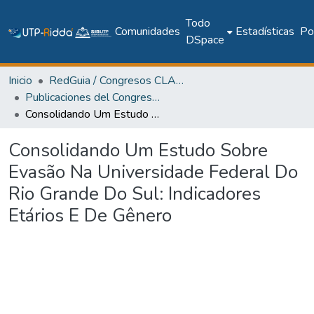
Todo
Comunidades
Estadísticas
Pol
DSpace
Inicio
RedGuia / Congresos CLABES
Publicaciones del Congreso Internacional CLABES
Consolidando Um Estudo Sobre Evasão Na Universidade Federal Do Rio Grande Do Sul: Indicadores Etários E De Gênero
Consolidando Um Estudo Sobre
Evasão Na Universidade Federal Do
Rio Grande Do Sul: Indicadores
Etários E De Gênero