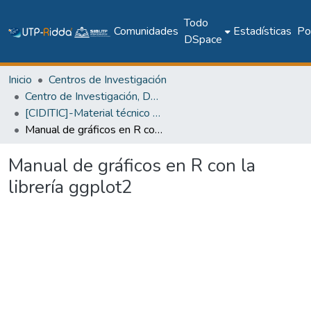
Todo
Comunidades
Estadísticas
Pol
DSpace
Inicio
Centros de Investigación
Centro de Investigación, Desarrollo e Innovación en TIC
[CIDITIC]-Material técnico o académico
Manual de gráficos en R con la librería ggplot2
Manual de gráficos en R con la
librería ggplot2