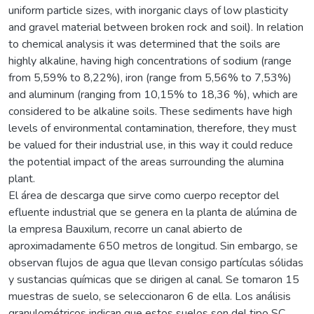
uniform particle sizes, with inorganic clays of low plasticity
and gravel material between broken rock and soil). In relation
to chemical analysis it was determined that the soils are
highly alkaline, having high concentrations of sodium (range
from 5,59% to 8,22%), iron (range from 5,56% to 7,53%)
and aluminum (ranging from 10,15% to 18,36 %), which are
considered to be alkaline soils. These sediments have high
levels of environmental contamination, therefore, they must
be valued for their industrial use, in this way it could reduce
the potential impact of the areas surrounding the alumina
plant.
El área de descarga que sirve como cuerpo receptor del
efluente industrial que se genera en la planta de alúmina de
la empresa Bauxilum, recorre un canal abierto de
aproximadamente 650 metros de longitud. Sin embargo, se
observan flujos de agua que llevan consigo partículas sólidas
y sustancias químicas que se dirigen al canal. Se tomaron 15
muestras de suelo, se seleccionaron 6 de ella. Los análisis
granulométricos indican que estos suelos son del tipo SC