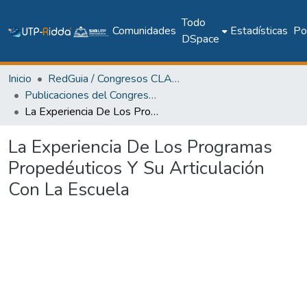
Todo
Comunidades
Estadísticas
Pol
DSpace
Inicio
RedGuia / Congresos CLABES
Publicaciones del Congreso Internacional CLABES
La Experiencia De Los Programas Propedéuticos Y Su Articulación Con La Escuela
La Experiencia De Los Programas
Propedéuticos Y Su Articulación
Con La Escuela