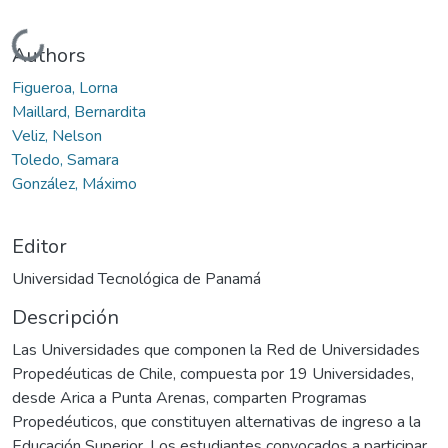
Cargando...
Authors
Figueroa, Lorna
Maillard, Bernardita
Veliz, Nelson
Toledo, Samara
González, Máximo
Editor
Universidad Tecnológica de Panamá
Descripción
Las Universidades que componen la Red de Universidades
Propedéuticas de Chile, compuesta por 19 Universidades,
desde Arica a Punta Arenas, comparten Programas
Propedéuticos, que constituyen alternativas de ingreso a la
Educación Superior. Los estudiantes convocados a participar