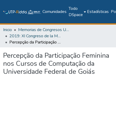
Todo
Comunidades
Estadísticas
Pol
DSpace
Inicio
Memorias de Congresos UTP
2019: XI Congreso de la Mujer Latinoamericana en la Computación - LAWCC 2019
Percepção da Participação Feminina nos Cursos de Computação da Universidade Federal de Goiás
Percepção da Participação Feminina
nos Cursos de Computação da
Universidade Federal de Goiás