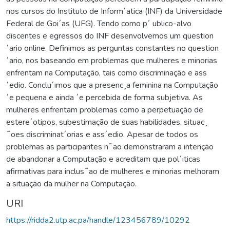
nos cursos do Instituto de Inform´atica (INF) da Universidade
Federal de Goi´as (UFG). Tendo como p´ ublico-alvo
discentes e egressos do INF desenvolvemos um question
´ario online. Definimos as perguntas constantes no question
´ario, nos baseando em problemas que mulheres e minorias
enfrentam na Computação, tais como discriminação e ass
´edio. Conclu´ımos que a presenc¸a feminina na Computação
´e pequena e ainda ´e percebida de forma subjetiva. As
mulheres enfrentam problemas como a perpetuação de
estere´otipos, subestimação de suas habilidades, situac¸
˜oes discriminat´orias e ass´edio. Apesar de todos os
problemas as participantes n˜ao demonstraram a intenção
de abandonar a Computação e acreditam que pol´ıticas
afirmativas para inclus˜ao de mulheres e minorias melhoram
a situação da mulher na Computação.
URI
https://ridda2.utp.ac.pa/handle/123456789/10292