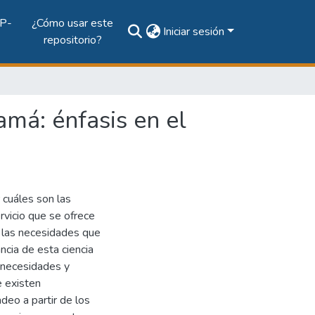
P-
¿Cómo usar este
Iniciar sesión
repositorio?
má: énfasis en el
 cuáles son las
rvicio que se ofrece
n las necesidades que
ncia de esta ciencia
s necesidades y
 existen
eo a partir de los