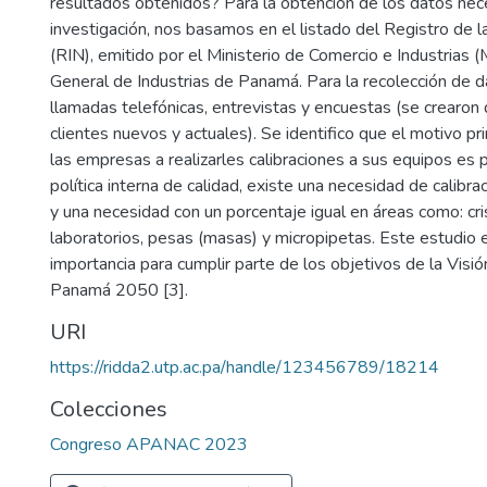
resultados obtenidos? Para la obtención de los datos nec
investigación, nos basamos en el listado del Registro de la
(RIN), emitido por el Ministerio de Comercio e Industrias (M
General de Industrias de Panamá. Para la recolección de d
llamadas telefónicas, entrevistas y encuestas (se crearon
clientes nuevos y actuales). Se identifico que el motivo pr
las empresas a realizarles calibraciones a sus equipos es 
política interna de calidad, existe una necesidad de calib
y una necesidad con un porcentaje igual en áreas como: cri
laboratorios, pesas (masas) y micropipetas. Este estudio
importancia para cumplir parte de los objetivos de la Visi
Panamá 2050 [3].
URI
https://ridda2.utp.ac.pa/handle/123456789/18214
Colecciones
Congreso APANAC 2023