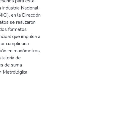
esarios para esta
 Industria Nacional
ICI), en la Dirección
atos se realizaron
 dos formatos:
incipal que impulsa a
por cumplir una
ración en manómetros,
stalería de
 es de suma
ón Metrológica