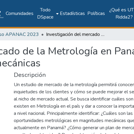
Todo
¿Qué es UT
Comunidades
Estadísticas
Políticas
DSpace
Ridda2?
eso APANAC 2023
Investigación del mercado de la Metrología en Panamá: énfasis en el área de magnitudes mecánicas
cado de la Metrología en Pana
mecánicas
Descripción
Un estudio de mercado de la metrología permitirá conocer
inquietudes de los clientes y cómo se puede mejorar el se
al nicho de mercado actual. Se busca identificar cuáles so
existen en Metrología en el país y dar a conocer la importa
a nivel nacional. Principalmente identificar: ¿Cuáles son la
oportunidades metrológicas en magnitudes mecánicas que
actualmente en Panamá? ¿Cómo generar un plan de mercad