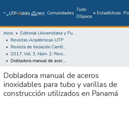
Todo
Comunidades
Estadísticas
Pol
DSpace
Inicio
Editorial Universitaria y Publicaciones Seriadas
Revistas Académicas UTP
Revista de Iniciación Científica
2017, Vol. 3, Núm. 2: Revista de Iniciación Científica
Dobladora manual de aceros inoxidables para tubo y varillas de construcción utilizados en Panamá
Dobladora manual de aceros
inoxidables para tubo y varillas de
construcción utilizados en Panamá