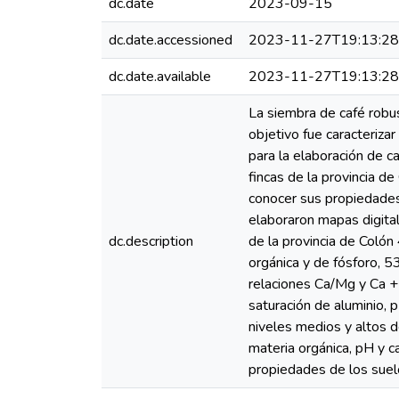
dc.date
2023-09-15
dc.date.accessioned
2023-11-27T19:13:2
dc.date.available
2023-11-27T19:13:2
La siembra de café robu
objetivo fue caracteriza
para la elaboración de ca
fincas de la provincia 
conocer sus propiedades 
elaboraron mapas digitale
dc.description
de la provincia de Colón
orgánica y de fósforo, 
relaciones Ca/Mg y Ca +
saturación de aluminio,
niveles medios y altos de
materia orgánica, pH y ca
propiedades de los suel