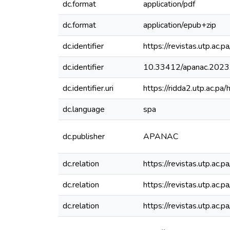
dc.format
application/pdf
dc.format
application/epub+zip
dc.identifier
https://revistas.utp.ac.
dc.identifier
10.33412/apanac.2023
dc.identifier.uri
https://ridda2.utp.ac.
dc.language
spa
dc.publisher
APANAC
dc.relation
https://revistas.utp.ac
dc.relation
https://revistas.utp.ac
dc.relation
https://revistas.utp.ac