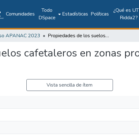
Todo
¿Qué es UT
Comunidades
Estadísticas
Políticas
DSpace
Ridda2?
eso APANAC 2023
Propiedades de los suelos cafetaleros en zonas productivas de Colon y Panamá Oeste
elos cafetaleros en zonas pr
Vista sencilla de ítem