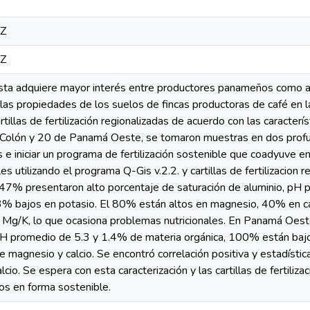
8Z
8Z
sta adquiere mayor interés entre productores panameños como al
r las propiedades de los suelos de fincas productoras de café en
rtillas de fertilización regionalizadas de acuerdo con las caracter
de Colón y 20 de Panamá Oeste, se tomaron muestras en dos pro
e iniciar un programa de fertilización sostenible que coadyuve e
s utilizando el programa Q-Gis v.2.2. y cartillas de fertilizacion 
 47% presentaron alto porcentaje de saturación de aluminio, pH 
53% bajos en potasio. El 80% están altos en magnesio, 40% en ca
 Mg/K, lo que ocasiona problemas nutricionales. En Panamá Oes
 pH promedio de 5.3 y 1.4% de materia orgánica, 100% están bajo
 magnesio y calcio. Se encontró correlación positiva y estadística
lcio. Se espera con esta caracterización y las cartillas de fertiliza
os en forma sostenible.