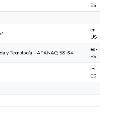
ES
en-
64
US
es-
ncia y Tecnología – APANAC; 58-64
ES
es-
ES