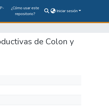
P-
¿Cómo usar este
Iniciar sesión
repositorio?
oductivas de Colon y