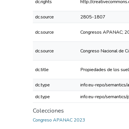
dc.rights
http://creativecommons.
dc.source
2805-1807
dc.source
Congresos APANAC; 202
dc.source
Congreso Nacional de C
dc.title
Propiedades de los suel
dc.type
info:eu-repo/semantics/a
dc.type
info:eu-repo/semantics/
Colecciones
Congreso APANAC 2023