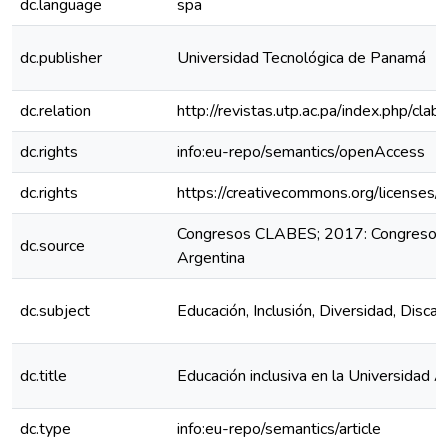
dc.language
spa
dc.publisher
Universidad Tecnológica de Panamá
dc.relation
http://revistas.utp.ac.pa/index.php/cl
dc.rights
info:eu-repo/semantics/openAccess
dc.rights
https://creativecommons.org/licenses/
Congresos CLABES; 2017: Congreso C
dc.source
Argentina
dc.subject
Educación, Inclusión, Diversidad, Disca
dc.title
Educación inclusiva en la Universidad
dc.type
info:eu-repo/semantics/article