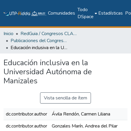
Todo
Comunidades
Estadísticas
Pol
DSpace
Inicio
RedGuia / Congresos CLABES
Publicaciones del Congreso Internacional CLABES
Educación inclusiva en la Universidad Autónoma de Manizales
Educación inclusiva en la
Universidad Autónoma de
Manizales
Vista sencilla de ítem
dc.contributor.author
Ávila Rendón, Carmen Liliana
dc.contributor.author
Gonzales Marín, Andrea del Pilar