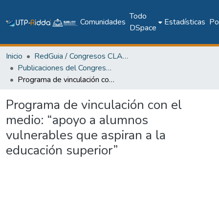
Todo
Comunidades
Estadísticas
Pol
DSpace
Inicio
RedGuia / Congresos CLABES
Publicaciones del Congreso Internacional CLABES
Programa de vinculación con el medio: “apoyo a alumnos vulnerables que aspiran a la educación superior”
Programa de vinculación con el
medio: “apoyo a alumnos
vulnerables que aspiran a la
educación superior”