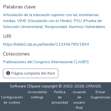
Palabras clave
Articulación de la educación superior con las enseñanzas
medias
,
VíME (Vinculación con el Medio), PSU (Prueba de
Selección Universitaria), Reciprocidad, Alumnos Vulnerables.
URI
https://ridda2.utp.ac.pa/handle/123456789/1894
Colecciones
Publicaciones del Congreso Internacional CLABES
Página completa del ítem
Software DSpace
copyright © 2002-2026
LYRASIS
Accessibility
Política
Acuerdo
Enviar
Configuración
settings
de
de
Sugerencias
de cookies
privacidad
usuario
final