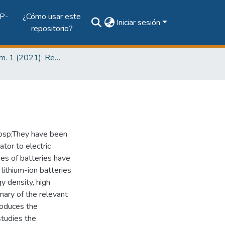
P-
¿Cómo usar este
Iniciar sesión
repositorio?
Vol. 17 Núm. 1 (2021): Revista de I+D Tecnológico
nbsp;They have been
ator to electric
pes of batteries have
lithium-ion batteries
y density, high
mary of the relevant
troduces the
studies the