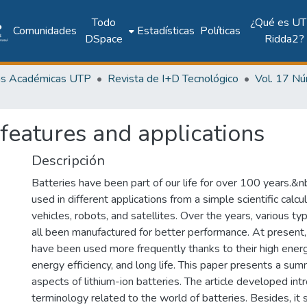
Todo
¿Qué es UT
Comunidades
Estadísticas
Políticas
DSpace
Ridda2?
as Académicas UTP
Revista de I+D Tecnológico
 features and applications
Descripción
Batteries have been part of our life for over 100 years.&
used in different applications from a simple scientific calcul
vehicles, robots, and satellites. Over the years, various ty
all been manufactured for better performance. At present, 
have been used more frequently thanks to their high energ
energy efficiency, and long life. This paper presents a sum
aspects of lithium-ion batteries. The article developed in
terminology related to the world of batteries. Besides, it 